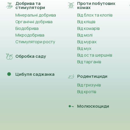
Добрива та
Проти побутових
стимулятори
комах
Мінеральні добрива
Від блох та клопів
Органічні добрива
Від кліщів
Біодобрива
Від комарів
Мікродобрива
Від молі
Стимулятори росту
Від мурах
Від мух
Від ос та шершнів
Обробка саду
Від тарганів
Цибуля саджанка
Родентициди
Від гризунів
Від кротів
Молюскоциди