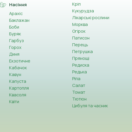
Кріп
Насіння
Кукурудза
Арахіс
Лікарські рослини
Баклажан
Морква
Боби
Огірок
Буряк
Патисон
Гарбуз
Перець
Горох
Петрушка
Диня
Прянощі
Екзотичне
Редиска
Кабачок
Редька
Кавун
Ріпа
Капуста
Салат
Картопля
Томат
Квасоля
Тютюн
Квіти
Цибуля та часник