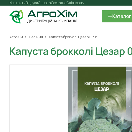
Контакти
Відгуки
Оплата
Доставка
Співпраця
Каталог
АгроХім
Насіння
Капуста брокколі Цезар 0,3 г
Капуста брокколі Цезар 0