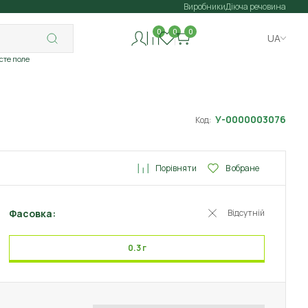
Виробники
Діюча речовина
0
0
0
UA
исте поле
У-0000003076
Код:
Порівняти
В обране
Фасовка:
Відсутній
0.3 г