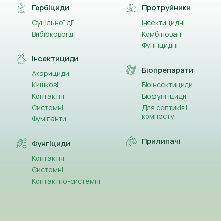
Гербіциди
Протруйники
Суцільної дії
Інсектицидні
Вибіркової дії
Комбіновані
Фунгіцидні
Інсектициди
Біопрепарати
Акарициди
Кишкові
Біоінсектициди
Контактні
Біофунгіциди
Системні
Для септиків і
компосту
Фуміганти
Прилипачі
Фунгіциди
Контактні
Системні
Контактно-системні