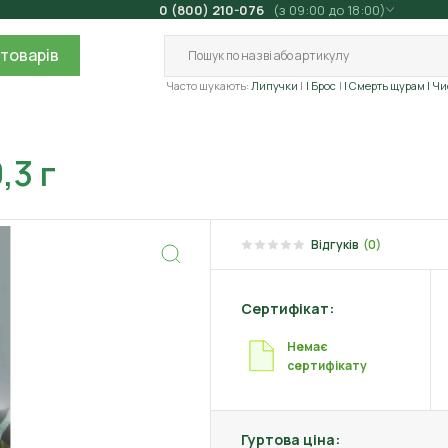
0 (800) 210-076
(з 09:00 до 18:00)
товарів
Часто шукають:
Липучки
| Брос
| Смерть щурам
| Ч
,3 г
Відгуків
(0)
Сертифікат:
Немає
сертифікату
Гуртова ціна: