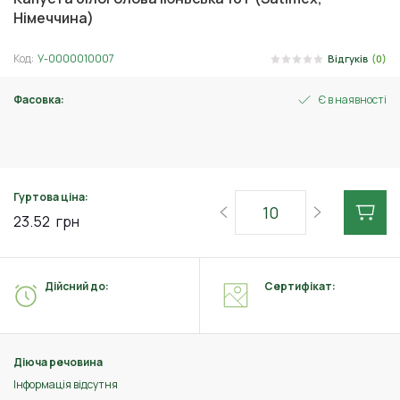
Німеччина)
Код:
У-0000010007
Відгуків
(0)
Фасовка:
Є в наявності
0.5 г
Гуртова ціна:
23.52
грн
Дійсний до:
Сертифікат:
Діюча речовина
Інформація відсутня