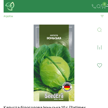
0
АгроХім
Капуста білоголова Іюньська 10 г (Satimex,