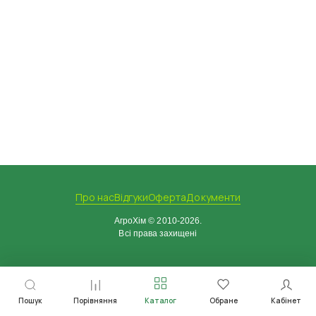
Про нас
Відгуки
Оферта
Документи
АгроХім © 2010-2026.
Всі права захищені
Пошук
Порівняння
Каталог
Обране
Кабінет