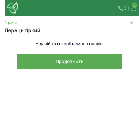
0
АгроХім
Перець гіркий
У даній категорії немає товарів.
Продовжити