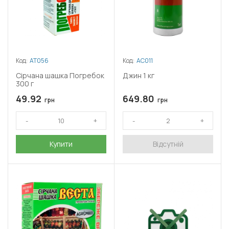
Код:
АТ056
Код:
АС011
Сірчана шашка Погребок
Джин 1 кг
300 г
49.92
649.80
грн
грн
Купити
Відсутній