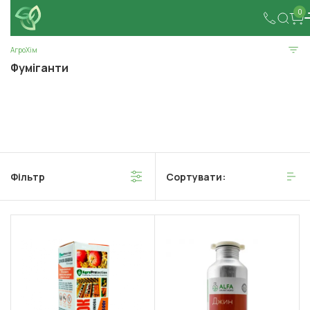
0
АгроХім
Фуміганти
Фільтр
Сортувати: