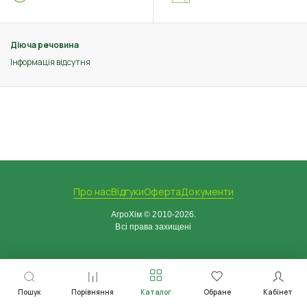
Діюча речовина
Інформація відсутня
Про нас
Відгуки
Оферта
Документи
АгроХім © 2010-2026.
Всі права захищені
Пошук
Порівняння
Каталог
Обране
Кабінет