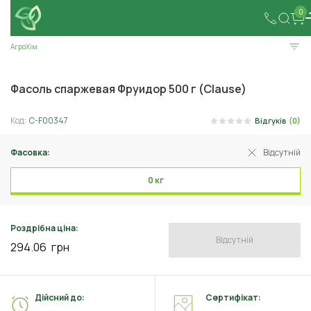
0
АгроХім
Фасоль спаржевая Фруидор 500 г (Clause)
Код:
C-F00347
Відгуків
(0)
Фасовка:
Відсутній
0 кг
Роздрібна ціна:
Відсутній
294.06
грн
Дійсний до:
Сертифікат: