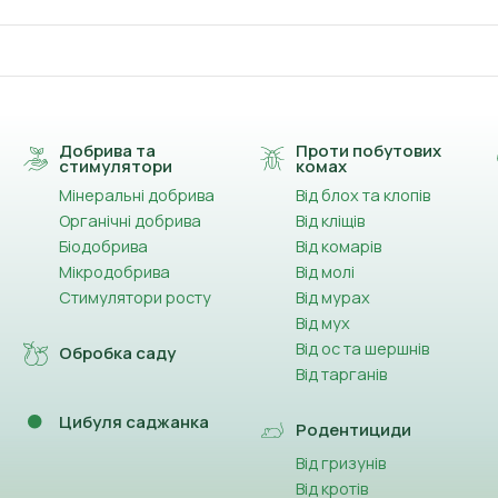
Добрива та
Проти побутових
стимулятори
комах
Мінеральні добрива
Від блох та клопів
Органічні добрива
Від кліщів
Біодобрива
Від комарів
Мікродобрива
Від молі
Стимулятори росту
Від мурах
Від мух
Від ос та шершнів
Обробка саду
Від тарганів
Цибуля саджанка
Родентициди
Від гризунів
Від кротів