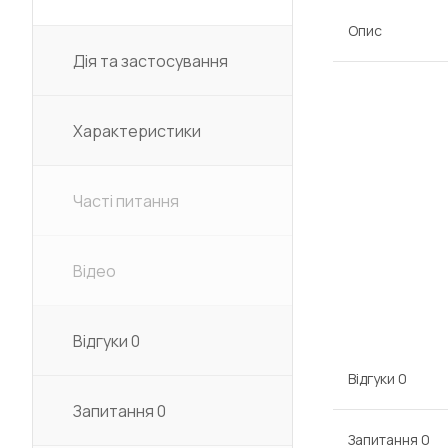
Опис
Дія та застосування
Характеристики
Часті питання
Відео
Відгуки
0
Відгуки
0
Запитання
0
Запитання
0