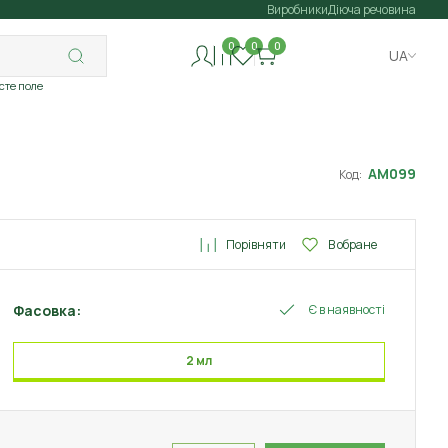
Виробники
Діюча речовина
0
0
0
UA
исте поле
АМ099
Код:
Порівняти
В обране
Фасовка:
Є в наявності
2 мл