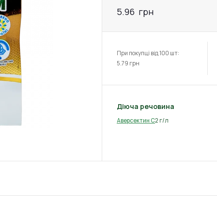
5.96
грн
При покупці від 100 шт:
5.79
грн
Діюча речовина
2 г/л
Аверсектин С