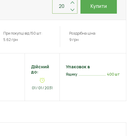
Купити
При покупці від 150 шт:
Роздрібна ціна:
5.62
грн
9
грн
Дійсний
Упаковок в
до:
Ящику
400 шт
01 / 01 / 2031