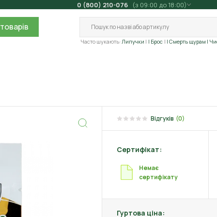
0 (800) 210-076
(з 09:00 до 18:00)
товарів
Часто шукають:
Липучки
| Брос
| Смерть щурам
| Ч
Відгуків
(0)
Сертифікат:
Немає
сертифікату
Гуртова ціна: