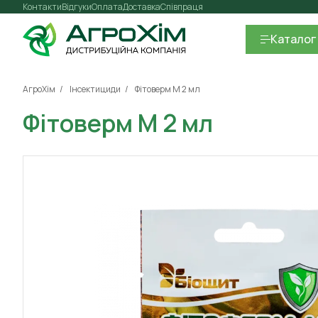
Контакти
Відгуки
Оплата
Доставка
Співпраця
Каталог
АгроХім
Інсектициди
Фітоверм М 2 мл
Фітоверм М 2 мл