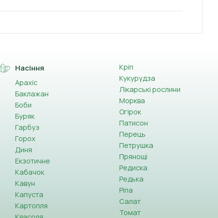
Кріп
Насіння
Кукурудза
Арахіс
Лікарські рослини
Баклажан
Морква
Боби
Огірок
Буряк
Патисон
Гарбуз
Перець
Горох
Петрушка
Диня
Прянощі
Екзотичне
Редиска
Кабачок
Редька
Кавун
Ріпа
Капуста
Салат
Картопля
Томат
Квасоля