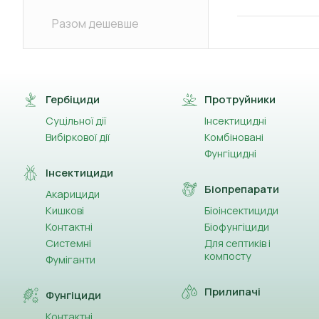
Разом дешевше
Гербіциди
Протруйники
Суцільної дії
Інсектицидні
Вибіркової дії
Комбіновані
Фунгіцидні
Інсектициди
Біопрепарати
Акарициди
Кишкові
Біоінсектициди
Контактні
Біофунгіциди
Системні
Для септиків і
компосту
Фуміганти
Прилипачі
Фунгіциди
Контактні