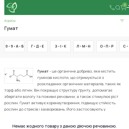
0
АгроХім
Гумат
0 - 9 -
А -
Б
Г -
Д -
Е
З -
І -
К
Л -
М -
Н
О -
П -
Р
С -
Гумат
- це органічне добриво, яке містить
гумінові кислоти, що отримуються з
розкладених органічних матеріалів, таких як
торф або лігнін. Він покращує структуру ґрунту, допомагає
зберігати вологу та поживні речовини, а також стимулює ріст
рослин. Гумат активує коренеутворення, підвищує стійкість
рослин до стресів і захворювань. Його застосовують у
сільському господарстві для підвищення врожайності та
поліпшення якості сільськогосподарської продукції.
Немає жодного товару з даною діючою речовиною.