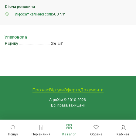
Діюча речовина
500 г/л
Гліфосат калійної солі
Ящику
24 шт
Про нас
Відгуки
Оферта
Документи
АгроХім © 2010-2026.
Всі права захищені
Пошук
Порівняння
Каталог
Обране
Кабінет