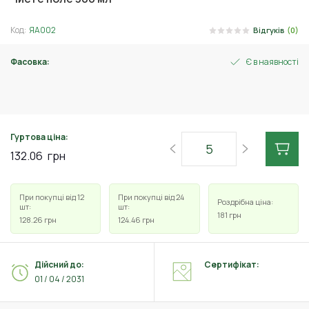
Код:
ЯА002
Відгуків
(0)
Фасовка:
Є в наявності
40 мл
Гуртова ціна:
132.06
грн
При покупці від 12
При покупці від 24
Роздрібна ціна:
шт:
шт:
181
грн
128.26
грн
124.46
грн
Дійсний до:
Сертифікат:
01 / 04 / 2031