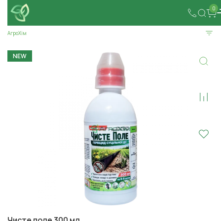
0
АгроХім
NEW
Чисте поле 300 мл