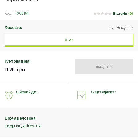
Код:
Т-003151
Відгуків
(0)
Фасовка:
Відсутній
0.2 г
Гуртова ціна:
Відсутній
11.20
грн
Дійсний до:
Сертифікат:
Діюча речовина
Інформація відсутня