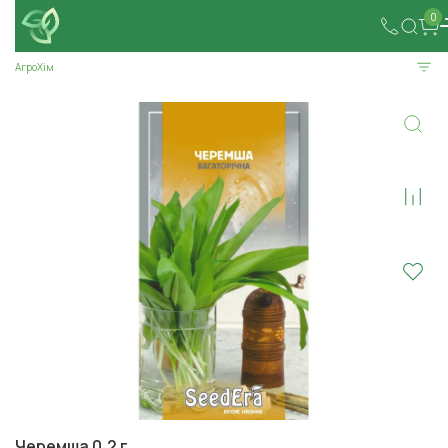
0
АгроХім
Черемша 0,2 г