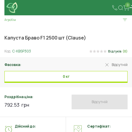
0
АгроХім
Капуста Браво F1 2500 шт (Clause)
Код:
C-KBSP303
Відгуків
(0)
Фасовка:
Відсутній
0 кг
Роздрібна ціна:
Відсутній
792.53
грн
Дійсний до:
Сертифікат: