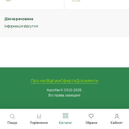
Діюча речовина
Інформація відсутня
Про нас
Відгуки
Оферта
Документи
АгроХім © 2010-2026.
Всі права захищені
Пошук
Порівняння
Каталог
Обране
Кабінет