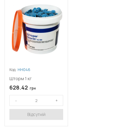
Код:
НН046
Шторм 1 кг
628.42
грн
Відсутній