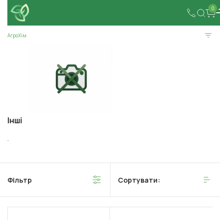
0
АгроХім
Інші
.
Фільтр
Сортувати: