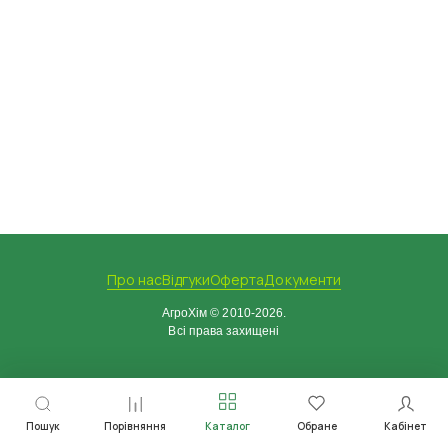
Про нас
Відгуки
Оферта
Документи
АгроХім © 2010-2026.
Всі права захищені
Пошук
Порівняння
Каталог
Обране
Кабінет