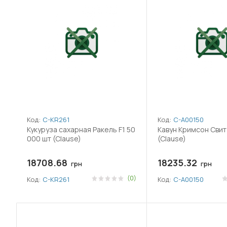
Код:
C-KR261
Код:
C-A00150
Кукуруза сахарная Ракель F1 50
Кавун Кримсон Свит 
000 шт (Clause)
(Clause)
18708.68
18235.32
грн
грн
(0)
Код:
C-KR261
Код:
C-A00150