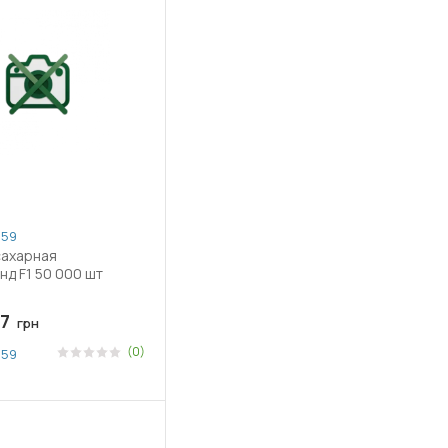
259
сахарная
00 шт
7
грн
(0)
259