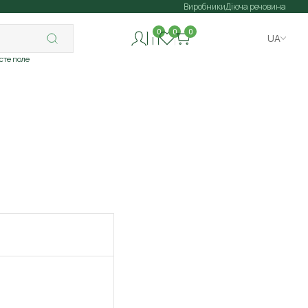
Виробники
Діюча речовина
0
0
0
UA
исте поле