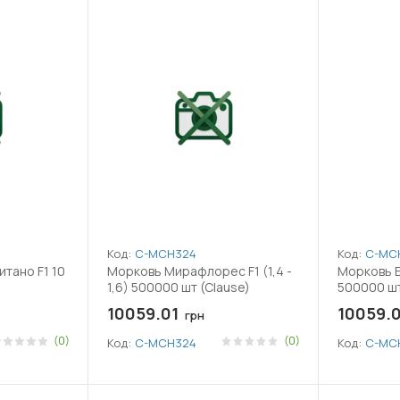
Код:
C-MCH324
Код:
C-MC
итано F1 10
Морковь Мирафлорес F1 (1,4 -
Морковь Боливар
1,6) 500000 шт (Clause)
500000 шт
10059.01
10059.0
грн
(0)
(0)
Код:
C-MCH324
Код:
C-MC