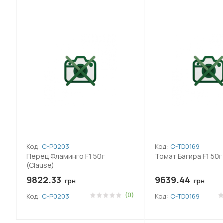
Код:
C-P0203
Код:
C-TD0169
Перец Фламинго F1 50г
Томат Багира F1 50г
(Clause)
9822.33
9639.44
грн
грн
(0)
Код:
C-P0203
Код:
C-TD0169