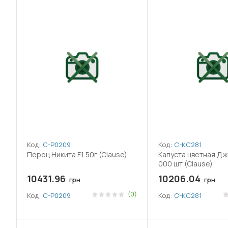
Код:
C-P0209
Код:
C-KC281
Перец Никита F1 50г (Clause)
Капуста цветная Дж
000 шт (Clause)
10431.96
10206.04
грн
грн
(0)
Код:
C-P0209
Код:
C-KC281