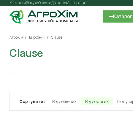
Контакти
Відгуки
Оплата
Доставка
Співпраця
Каталог
АгроХім
Виробник
Clause
Clause
.
Сортувати:
Від дешевих
Від дорогих
Популя