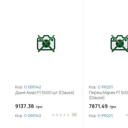
Код:
C-D00142
Код:
C-P0221
Дыня Амал F1 5000 шт (Clause)
Перец Марек F1 500
(Clause)
9137.38
7871.49
грн
грн
(0)
Код:
C-D00142
Код:
C-P0221