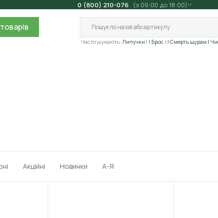
0 (800) 210-076
(з 09:00 до 18:00)
товарів
Часто шукають:
Липучки
| Брос
| Смерть щурам
| Ч
рні
Акційні
Новинки
А-Я