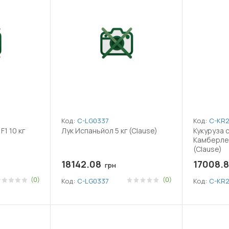
Код:
C-LG0337
Код:
C-KR
F1 10 кг
Лук Испаньйол 5 кг (Clause)
Кукуруза 
Камберленд F1 50 0
(Clause)
18142.08
17008.8
грн
(0)
(0)
Код:
C-LG0337
Код:
C-KR