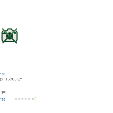
138
о F1 5000 шт
грн
(0)
138