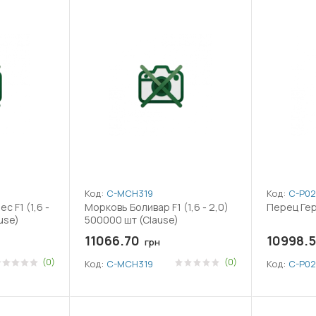
Код:
C-MCH319
Код:
C-P02
 F1 (1,6 -
Морковь Боливар F1 (1,6 - 2,0)
use)
500000 шт (Clause)
11066.70
10998.5
грн
(0)
(0)
Код:
C-MCH319
Код:
C-P02