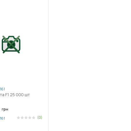
161
та F1 25 000 шт
грн
(0)
161