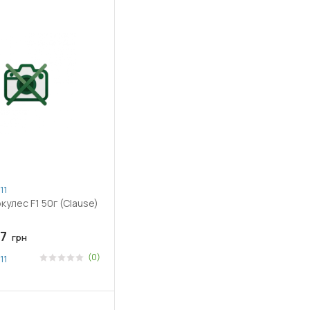
11
Перец Геркулес F1 50г (Clause)
7
грн
(0)
11