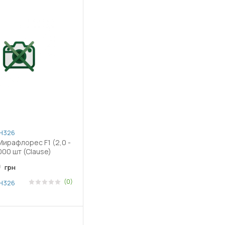
H326
ирафлорес F1 (2,0 -
000 шт (Clause)
0
грн
(0)
H326