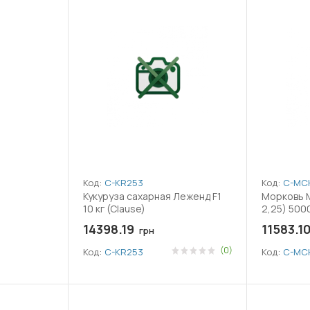
Код:
C-KR253
Код:
C-MC
Кукуруза сахарная Леженд F1
Морковь М
10 кг (Clause)
2,25) 500
14398.19
11583.1
грн
(0)
Код:
C-KR253
Код:
C-MC