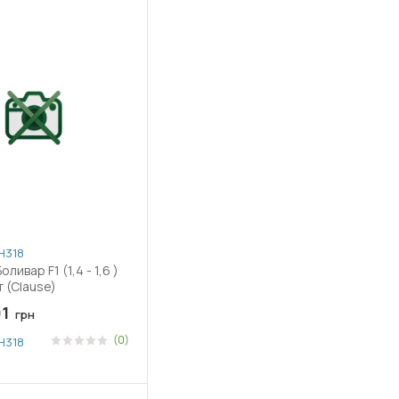
H318
 F1 (1,4 - 1,6 )
 (Clause)
1
грн
(0)
H318