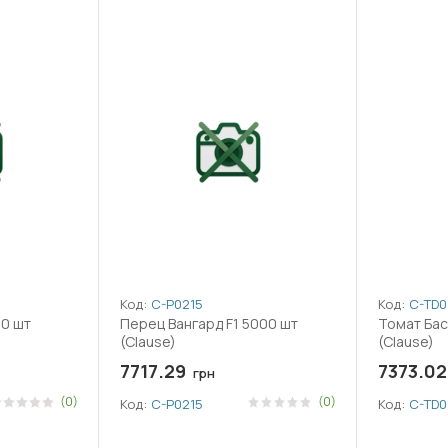
Код:
C-P0215
Код:
C-TD0
0 шт
Перец Вангард F1 5000 шт
Томат Бас
(Clause)
(Clause)
7717.29
7373.02
грн
(0)
(0)
Код:
C-P0215
Код:
C-TD0