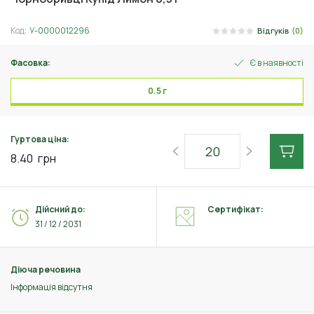
Код:
У-0000012296
Відгуків
(0)
Фасовка:
Є в наявності
0.5 г
Гуртова ціна:
8.40
грн
Дійсний до:
Сертифікат:
31 / 12 / 2031
Діюча речовина
Інформація відсутня