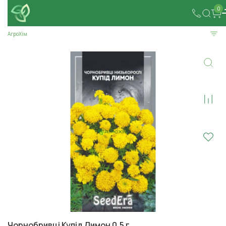
0
АгроХім
Чорнобривці Купід Лимон 0,5 г