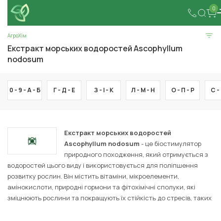
0
АгроХім
Екстракт морських водоростей Ascophyllum
nodosum
0 - 9 -
А -
Б
Г -
Д -
Е
З -
І -
К
Л -
М -
Н
О -
П -
Р
С -
Екстракт морських водоростей
Ascophyllum nodosum
- це біостимулятор
природного походження, який отримується з
водоростей цього виду і використовується для поліпшення
розвитку рослин. Він містить вітаміни, мікроелементи,
амінокислоти, природні гормони та фітохімічні сполуки, які
зміцнюють рослини та покращують їх стійкість до стресів, таких
як посуха, низька температура та хвороби. Цей екстракт
стимулює коренеутворення, сприяє кращому засвоєнню