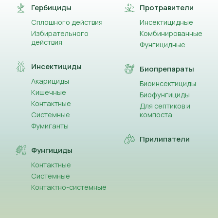
Гербициды
Протравители
Сплошного действия
Инсектицидные
Избирательного
Комбинированные
действия
Фунгицидные
Инсектициды
Биопрепараты
Акарициды
Биоинсектициды
Кишечные
Биофунгициды
Контактные
Для септиков и
Системные
компоста
Фумиганты
Прилипатели
Фунгициды
Контактные
Системные
Контактно-системные