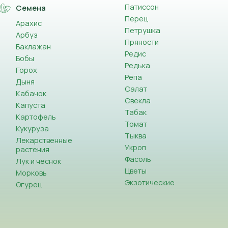
Патиссон
Семена
Перец
Арахис
Петрушка
Арбуз
Пряности
Баклажан
Редис
Бобы
Редька
Горох
Репа
Дыня
Салат
Кабачок
Свекла
Капуста
Табак
Картофель
Томат
Кукуруза
Тыква
Лекарственные
Укроп
растения
Фасоль
Лук и чеснок
Цветы
Морковь
Экзотические
Огурец