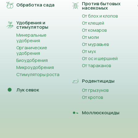
Против бытовых
Обработка сада
насекомых
От блох и клопов
Удобрения и
От клещей
стимуляторы
От комаров
Минеральные
От моли
удобрения
От муравьев
Органические
От мух
удобрения
От ос и шершней
Биоудобрения
От тараканов
Микроудобрения
Стимуляторы роста
Родентициды
Лук севок
От грызунов
От кротов
Моллюскоциды