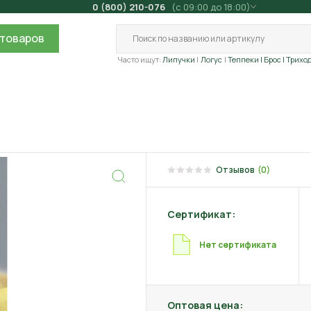
0 (800) 210-076
(с 09:00 до 18:00)
товаров
Часто ищут:
Липучки
Логус
Теппеки
| Брос
| Трихо
Отзывов
(0)
Сертификат:
Нет сертификата
Оптовая цена: