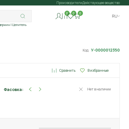
Производители
Действующее вещество
0
0
0
RU
дермин
| Целитель
У-0000012350
Код:
Сравнить
В избранные
Фасовка:
Нет в наличии
2 г