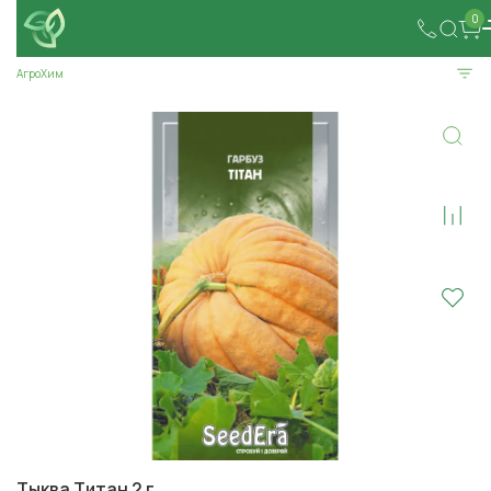
0
АгроХим
Тыква Титан 2 г