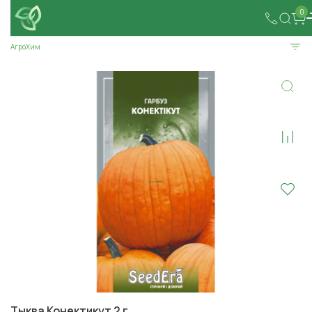
0
АгроХим
Тыква Конектикут 2 г