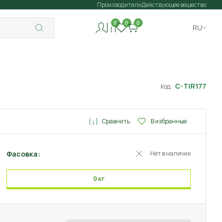
Производители
Действующее вещество
0
0
0
RU
C-TIR177
Код:
Сравнить
В избранные
Фасовка:
Нет в наличии
0 кг