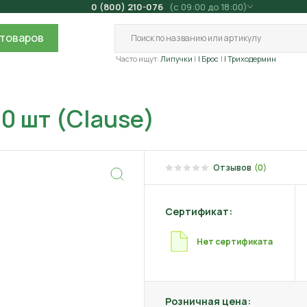
0 (800) 210-076
(с 09:00 до 18:00)
товаров
Часто ищут:
Липучки
| Брос
| Триходермин
50 шт (Clause)
Отзывов
(0)
Сертификат:
Нет сертификата
Розничная цена: