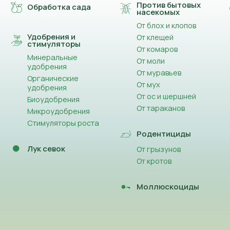
Против бытовых
Обработка сада
насекомых
От блох и клопов
Удобрения и
От клещей
стимуляторы
От комаров
Минеральные
От моли
удобрения
От муравьев
Органические
От мух
удобрения
От ос и шершней
Биоудобрения
От тараканов
Микроудобрения
Стимуляторы роста
Родентициды
Лук севок
От грызунов
От кротов
Моллюскоциды