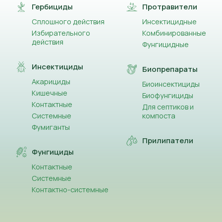
Гербициды
Протравители
Сплошного действия
Инсектицидные
Избирательного
Комбинированные
действия
Фунгицидные
Инсектициды
Биопрепараты
Акарициды
Биоинсектициды
Кишечные
Биофунгициды
Контактные
Для септиков и
Системные
компоста
Фумиганты
Прилипатели
Фунгициды
Контактные
Системные
Контактно-системные