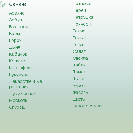
Патиссон
Семена
Перец
Арахис
Петрушка
Арбуз
Пряности
Баклажан
Редис
Бобы
Редька
Горох
Репа
Дыня
Салат
Кабачок
Свекла
Капуста
Табак
Картофель
Томат
Кукуруза
Тыква
Лекарственные
Укроп
растения
Фасоль
Лук и чеснок
Цветы
Морковь
Экзотические
Огурец