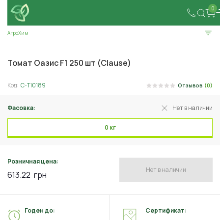
0
АгроХим
Томат Оазис F1 250 шт (Clause)
Код:
C-TI0189
Отзывов
(0)
Фасовка:
Нет в наличии
0 кг
Розничная цена:
Нет в наличии
613.22
грн
Годен до:
Сертификат: