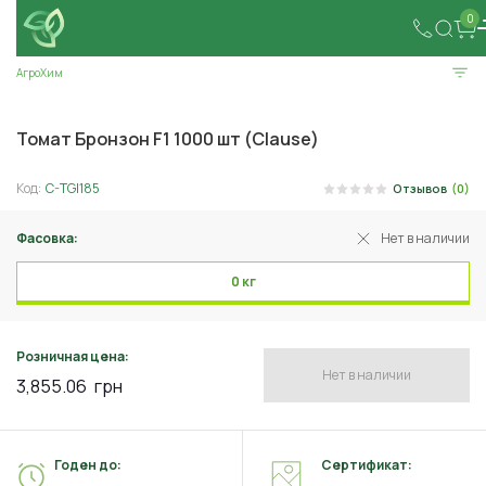
0
АгроХим
Томат Бронзон F1 1000 шт (Clause)
Код:
C-TGI185
Отзывов
(0)
Фасовка:
Нет в наличии
0 кг
Розничная цена:
Нет в наличии
3,855.06
грн
Годен до:
Сертификат: