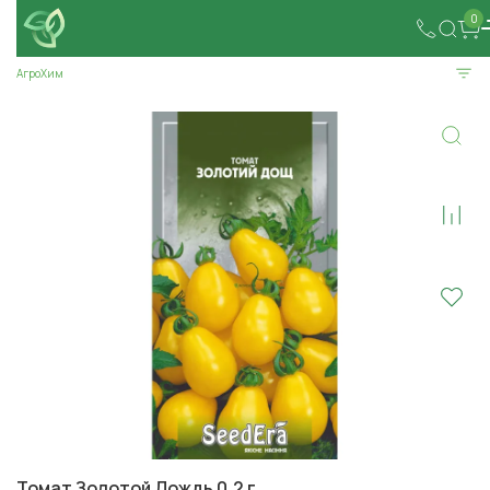
0
АгроХим
Томат Золотой Дождь 0,2 г