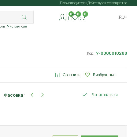
Производители
Действующее вещество
0
0
0
RU
рть
| Чистое поле
У-0000010288
Код:
Сравнить
В избранные
Фасовка:
Есть в наличии
0.1 г