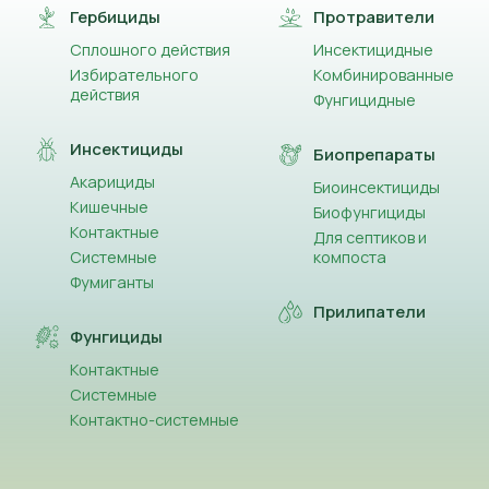
Гербициды
Протравители
Сплошного действия
Инсектицидные
Избирательного
Комбинированные
действия
Фунгицидные
Инсектициды
Биопрепараты
Акарициды
Биоинсектициды
Кишечные
Биофунгициды
Контактные
Для септиков и
Системные
компоста
Фумиганты
Прилипатели
Фунгициды
Контактные
Системные
Контактно-системные