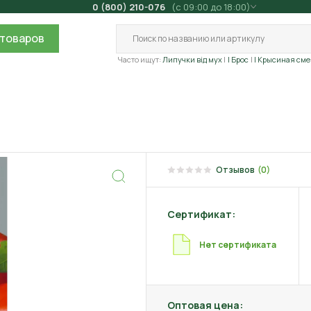
0 (800) 210-076
(с 09:00 до 18:00)
товаров
Часто ищут:
Липучки від мух
| Брос
| Крысиная сме
Отзывов
(0)
Сертификат:
Нет сертификата
Оптовая цена: