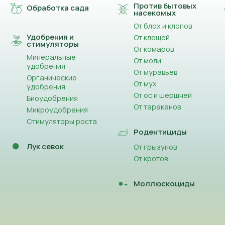
Против бытовых
Обработка сада
насекомых
От блох и клопов
Удобрения и
От клещей
стимуляторы
От комаров
Минеральные
От моли
удобрения
От муравьев
Органические
От мух
удобрения
От ос и шершней
Биоудобрения
От тараканов
Микроудобрения
Стимуляторы роста
Родентициды
Лук севок
От грызунов
От кротов
Моллюскоциды