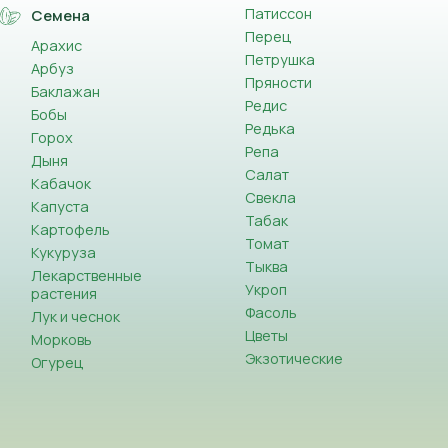
Патиссон
Семена
Перец
Арахис
Петрушка
Арбуз
Пряности
Баклажан
Редис
Бобы
Редька
Горох
Репа
Дыня
Салат
Кабачок
Свекла
Капуста
Табак
Картофель
Томат
Кукуруза
Тыква
Лекарственные
Укроп
растения
Фасоль
Лук и чеснок
Цветы
Морковь
Экзотические
Огурец