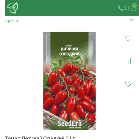
0
АгроХим
Томат Детский Сладкий 0,1 г