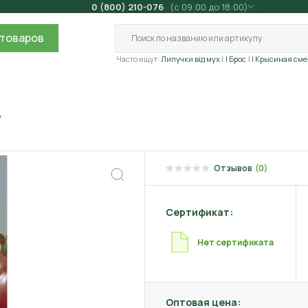
0 (800) 210-076
(с 09:00 до 18:00)
товаров
Часто ищут:
Липучки від мух
| Брос
| Крысиная сме
г
Отзывов
(0)
Сертификат:
Нет сертификата
Оптовая цена: