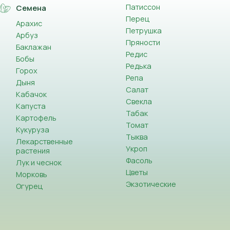
Патиссон
Семена
Перец
Арахис
Петрушка
Арбуз
Пряности
Баклажан
Редис
Бобы
Редька
Горох
Репа
Дыня
Салат
Кабачок
Свекла
Капуста
Табак
Картофель
Томат
Кукуруза
Тыква
Лекарственные
Укроп
растения
Фасоль
Лук и чеснок
Цветы
Морковь
Экзотические
Огурец