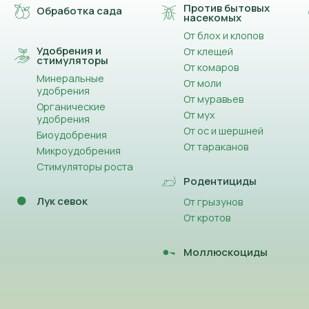
Против бытовых
Обработка сада
насекомых
От блох и клопов
Удобрения и
От клещей
стимуляторы
От комаров
Минеральные
От моли
удобрения
От муравьев
Органические
От мух
удобрения
От ос и шершней
Биоудобрения
От тараканов
Микроудобрения
Стимуляторы роста
Родентициды
Лук севок
От грызунов
От кротов
Моллюскоциды