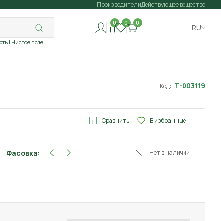
Производители
Действующее вещество
0
0
0
RU
рть
| Чистое поле
Т-003119
Код:
Сравнить
В избранные
Фасовка:
Нет в наличии
0.1 г