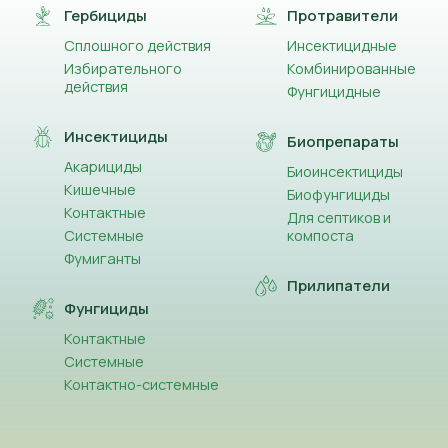
Гербициды
Протравители
Сплошного действия
Инсектицидные
Избирательного
Комбинированные
действия
Фунгицидные
Инсектициды
Биопрепараты
Акарициды
Биоинсектициды
Кишечные
Биофунгициды
Контактные
Для септиков и
Системные
компоста
Фумиганты
Прилипатели
Фунгициды
Контактные
Системные
Контактно-системные