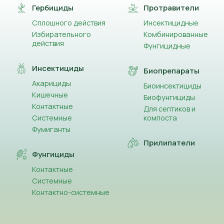
Гербициды
Протравители
Сплошного действия
Инсектицидные
Избирательного
Комбинированные
действия
Фунгицидные
Инсектициды
Биопрепараты
Акарициды
Биоинсектициды
Кишечные
Биофунгициды
Контактные
Для септиков и
Системные
компоста
Фумиганты
Прилипатели
Фунгициды
Контактные
Системные
Контактно-системные