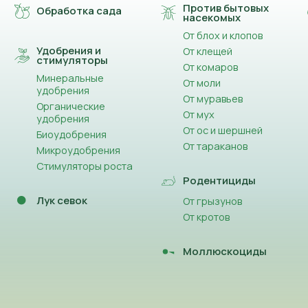
Против бытовых
Обработка сада
насекомых
От блох и клопов
Удобрения и
От клещей
стимуляторы
От комаров
Минеральные
От моли
удобрения
От муравьев
Органические
От мух
удобрения
От ос и шершней
Биоудобрения
От тараканов
Микроудобрения
Стимуляторы роста
Родентициды
Лук севок
От грызунов
От кротов
Моллюскоциды