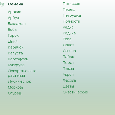
Патиссон
Семена
Перец
Арахис
Петрушка
Арбуз
Пряности
Баклажан
Редис
Бобы
Редька
Горох
Репа
Дыня
Салат
Кабачок
Свекла
Капуста
Табак
Картофель
Томат
Кукуруза
Тыква
Лекарственные
Укроп
растения
Фасоль
Лук и чеснок
Цветы
Морковь
Экзотические
Огурец