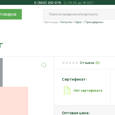
0 (800) 210-076
(с 09:00 до 18:00)
товаров
Часто ищут:
Липучки
| Брос
| Триходермин
г
Отзывов
(0)
Сертификат:
Нет сертификата
Оптовая цена: