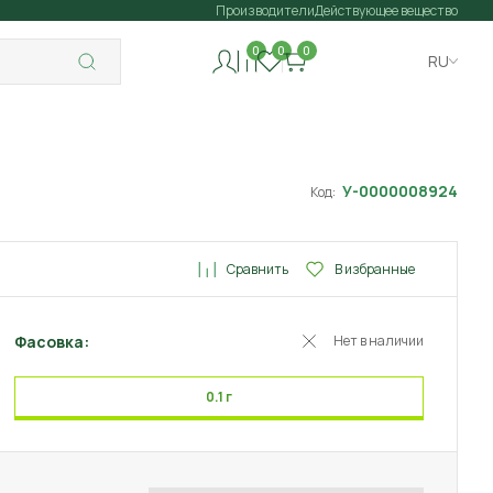
Производители
Действующее вещество
0
0
0
RU
У-0000008924
Код:
Сравнить
В избранные
Фасовка:
Нет в наличии
0.1 г