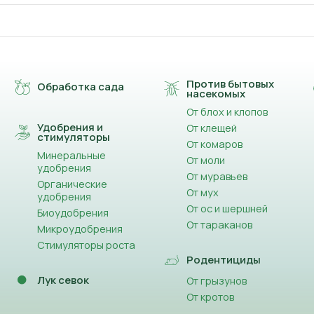
Против бытовых
Обработка сада
насекомых
От блох и клопов
Удобрения и
От клещей
стимуляторы
От комаров
Минеральные
От моли
удобрения
От муравьев
Органические
От мух
удобрения
От ос и шершней
Биоудобрения
От тараканов
Микроудобрения
Стимуляторы роста
Родентициды
Лук севок
От грызунов
От кротов