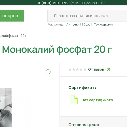
0 (800) 210-076
(с 09:00 до 18:00)
товаров
Часто ищут:
Липучки
| Брос
| Триходермин
алий фосфат 20 г
 Монокалий фосфат 20 г
Отзывов
(0)
Сертификат:
Нет сертификата
Оптовая цена: