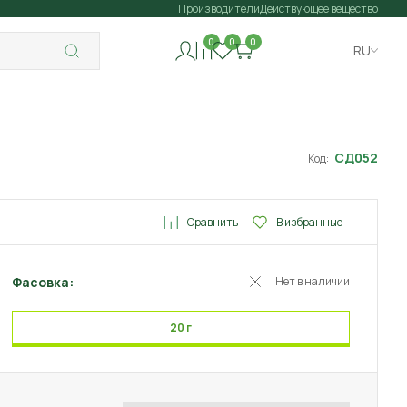
Производители
Действующее вещество
0
0
0
RU
СД052
Код:
Сравнить
В избранные
Фасовка:
Нет в наличии
20 г