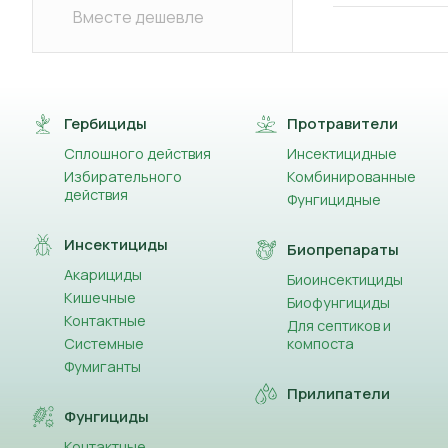
Вместе дешевле
Гербициды
Протравители
Сплошного действия
Инсектицидные
Избирательного
Комбинированные
действия
Фунгицидные
Инсектициды
Биопрепараты
Акарициды
Биоинсектициды
Кишечные
Биофунгициды
Контактные
Для септиков и
Системные
компоста
Фумиганты
Прилипатели
Фунгициды
Контактные