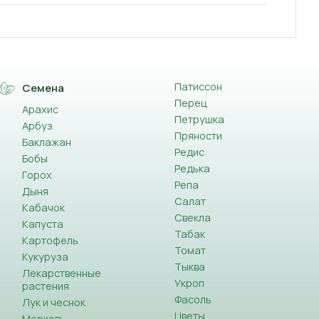
Патиссон
Семена
Перец
Арахис
Петрушка
Арбуз
Пряности
Баклажан
Редис
Бобы
Редька
Горох
Репа
Дыня
Салат
Кабачок
Свекла
Капуста
Табак
Картофель
Томат
Кукуруза
Тыква
Лекарственные
Укроп
растения
Фасоль
Лук и чеснок
Цветы
Морковь