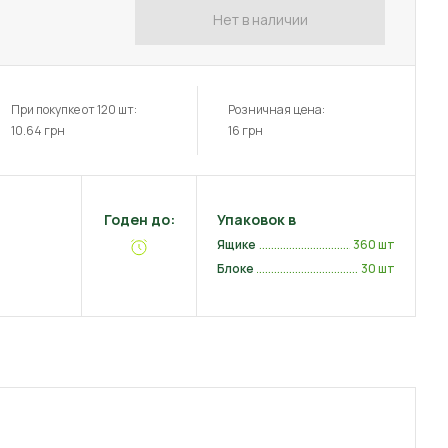
Нет в наличии
При покупке от 120 шт:
Розничная цена:
10.64
грн
16
грн
Годен до:
Упаковок в
Ящике
360 шт
Блоке
30 шт