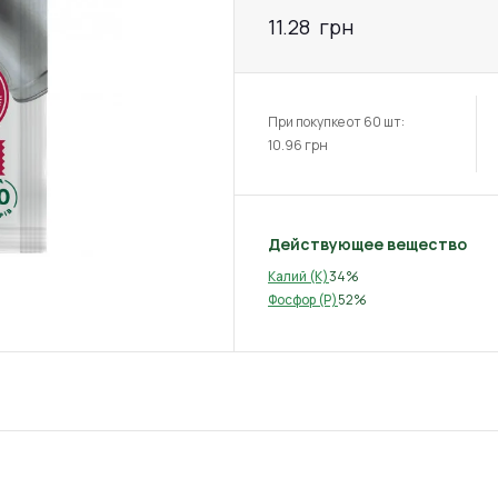
11.28
грн
При покупке от 60 шт:
10.96
грн
Действующее вещество
34%
Калий (K)
52%
Фосфор (P)