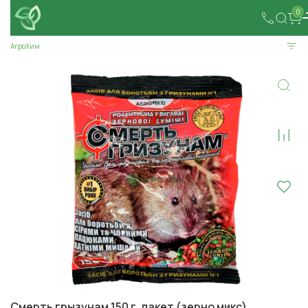
0
АгроХим
Смерть грызунам 150 г, пакет (зерно микс)