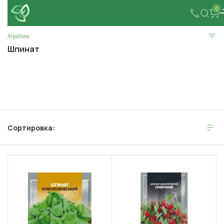
0
АгроХим
Шпинат
Сортировка: