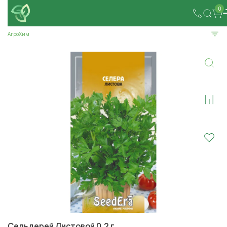
0
АгроХим
Сельдерей Листовой 0,2 г