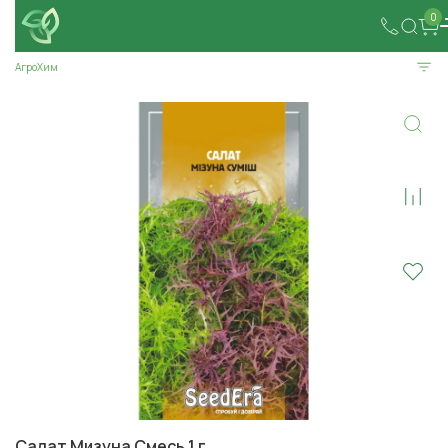
0
АгроХим
Салат Мизуна Смесь 1 г