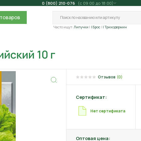
0 (800) 210-076
(с 09:00 до 18:00)
товаров
Часто ищут:
Липучки
| Брос
| Триходермин
йский 10 г
Отзывов
(0)
Сертификат:
Нет сертификата
Оптовая цена: