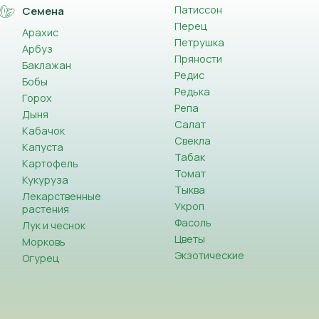
Патиссон
Семена
Перец
Арахис
Петрушка
Арбуз
Пряности
Баклажан
Редис
Бобы
Редька
Горох
Репа
Дыня
Салат
Кабачок
Свекла
Капуста
Табак
Картофель
Томат
Кукуруза
Тыква
Лекарственные
Укроп
растения
Фасоль
Лук и чеснок
Цветы
Морковь
Экзотические
Огурец