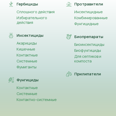
Гербициды
Протравители
Сплошного действия
Инсектицидные
Избирательного
Комбинированные
действия
Фунгицидные
Инсектициды
Биопрепараты
Акарициды
Биоинсектициды
Кишечные
Биофунгициды
Контактные
Для септиков и
Системные
компоста
Фумиганты
Прилипатели
Фунгициды
Контактные
Системные
Контактно-системные