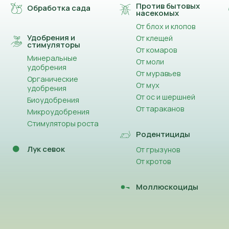
Против бытовых
Обработка сада
насекомых
От блох и клопов
Удобрения и
От клещей
стимуляторы
От комаров
Минеральные
От моли
удобрения
От муравьев
Органические
От мух
удобрения
От ос и шершней
Биоудобрения
От тараканов
Микроудобрения
Стимуляторы роста
Родентициды
Лук севок
От грызунов
От кротов
Моллюскоциды