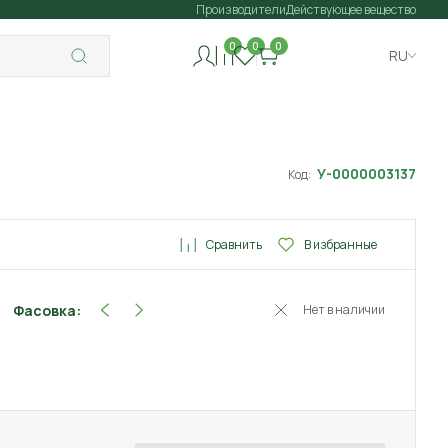
Производители
Действующее вещество
0
0
0
RU
У-0000003137
Код:
Сравнить
В избранные
Фасовка:
Нет в наличии
1 г