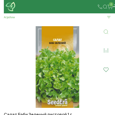
0
АгроХим
Салат Бэби Зеленый листовой 1 г