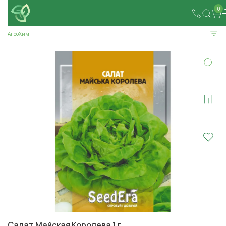
0
АгроХим
Салат Майская Королева 1 г