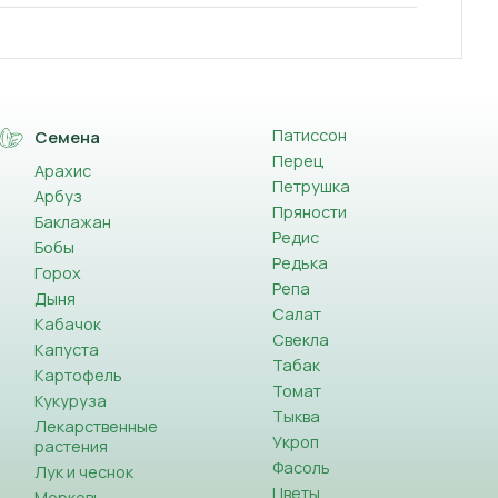
Патиссон
Семена
Перец
Арахис
Петрушка
Арбуз
Пряности
Баклажан
Редис
Бобы
Редька
Горох
Репа
Дыня
Салат
Кабачок
Свекла
Капуста
Табак
Картофель
Томат
Кукуруза
Тыква
Лекарственные
Укроп
растения
Фасоль
Лук и чеснок
Цветы
Морковь