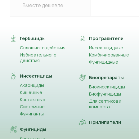
Вместе дешевле
Гербициды
Протравители
Сплошного действия
Инсектицидные
Избирательного
Комбинированные
действия
Фунгицидные
Инсектициды
Биопрепараты
Акарициды
Биоинсектициды
Кишечные
Биофунгициды
Контактные
Для септиков и
Системные
компоста
Фумиганты
Прилипатели
Фунгициды
Контактные