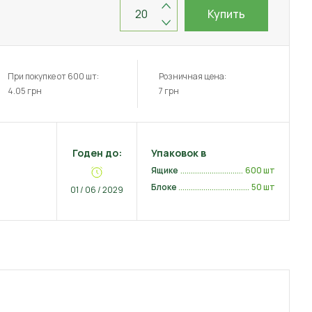
Купить
При покупке от 600 шт:
Розничная цена:
4.05
грн
7
грн
Годен до:
Упаковок в
Ящике
600 шт
Блоке
50 шт
01 / 06 / 2029