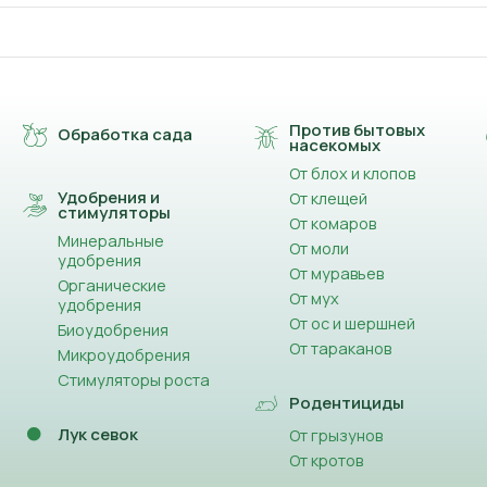
Против бытовых
Обработка сада
насекомых
От блох и клопов
Удобрения и
От клещей
стимуляторы
От комаров
Минеральные
От моли
удобрения
От муравьев
Органические
От мух
удобрения
От ос и шершней
Биоудобрения
От тараканов
Микроудобрения
Стимуляторы роста
Родентициды
Лук севок
От грызунов
От кротов