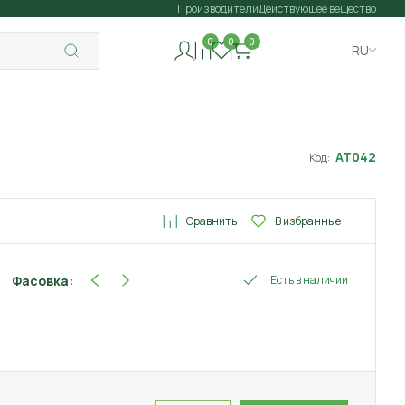
Производители
Действующее вещество
0
0
0
RU
АТ042
Код:
Сравнить
В избранные
Фасовка:
Есть в наличии
12 мл