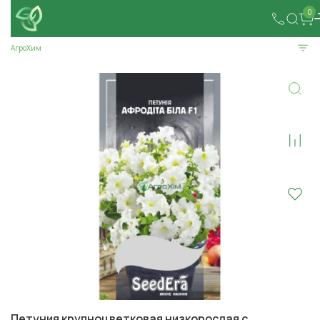
0
АгроХим
Петуния крупноцветковая низкорослая с