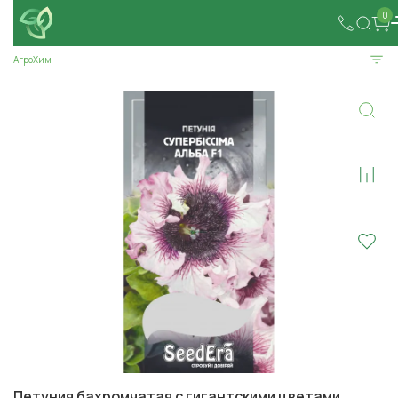
0
АгроХим
Петуния бахромчатая с гигантскими цветами