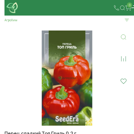
0
АгроХим
Перец сладкий Топ Гриль 0,2 г