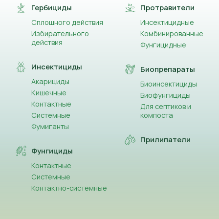
Гербициды
Протравители
Сплошного действия
Инсектицидные
Избирательного
Комбинированные
действия
Фунгицидные
Инсектициды
Биопрепараты
Акарициды
Биоинсектициды
Кишечные
Биофунгициды
Контактные
Для септиков и
Системные
компоста
Фумиганты
Прилипатели
Фунгициды
Контактные
Системные
Контактно-системные