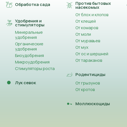
Против бытовых
Обработка сада
насекомых
От блох и клопов
Удобрения и
От клещей
стимуляторы
От комаров
Минеральные
От моли
удобрения
От муравьев
Органические
От мух
удобрения
От ос и шершней
Биоудобрения
От тараканов
Микроудобрения
Стимуляторы роста
Родентициды
Лук севок
От грызунов
От кротов
Моллюскоциды