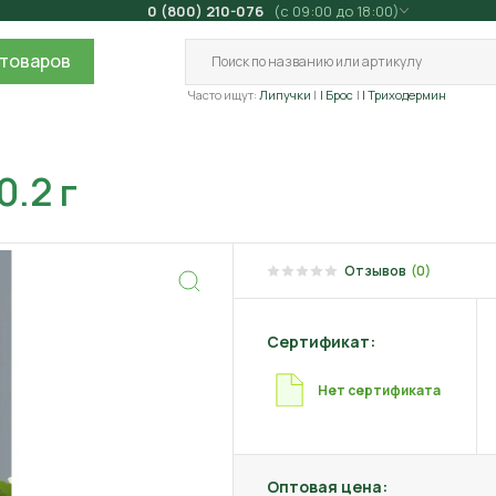
0 (800) 210-076
(с 09:00 до 18:00)
товаров
Часто ищут:
Липучки
| Брос
| Триходермин
.2 г
Отзывов
(0)
Сертификат:
Нет сертификата
Оптовая цена: