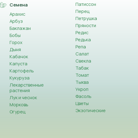
Патиссон
Семена
Перец
Арахис
Петрушка
Арбуз
Пряности
Баклажан
Редис
Бобы
Редька
Горох
Репа
Дыня
Салат
Кабачок
Свекла
Капуста
Табак
Картофель
Томат
Кукуруза
Тыква
Лекарственные
Укроп
растения
Фасоль
Лук и чеснок
Цветы
Морковь
Экзотические
Огурец