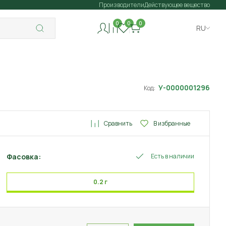
Производители
Действующее вещество
0
0
0
RU
У-0000001296
Код:
Сравнить
В избранные
Фасовка:
Есть в наличии
0.2 г