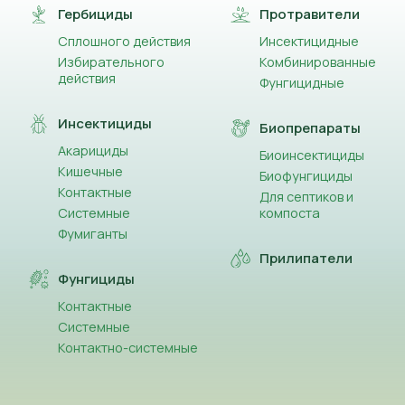
Гербициды
Протравители
Сплошного действия
Инсектицидные
Избирательного
Комбинированные
действия
Фунгицидные
Инсектициды
Биопрепараты
Акарициды
Биоинсектициды
Кишечные
Биофунгициды
Контактные
Для септиков и
Системные
компоста
Фумиганты
Прилипатели
Фунгициды
Контактные
Системные
Контактно-системные