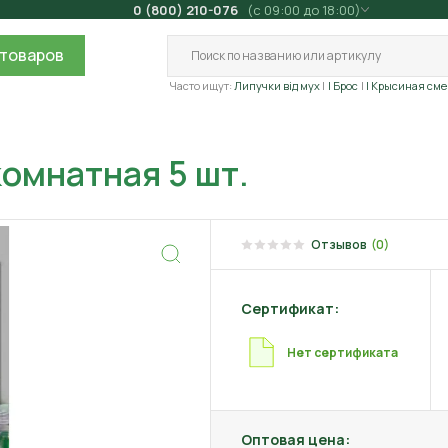
0 (800) 210-076
(с 09:00 до 18:00)
товаров
Часто ищут:
Липучки від мух
| Брос
| Крысиная сме
омнатная 5 шт.
Отзывов
(0)
Сертификат:
Нет сертификата
Оптовая цена: