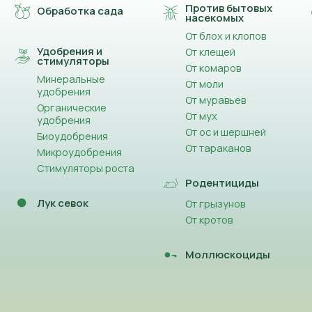
Против бытовых
Обработка сада
насекомых
От блох и клопов
Удобрения и
От клещей
стимуляторы
От комаров
Минеральные
От моли
удобрения
От муравьев
Органические
От мух
удобрения
От ос и шершней
Биоудобрения
От тараканов
Микроудобрения
Стимуляторы роста
Родентициды
Лук севок
От грызунов
От кротов
Моллюскоциды