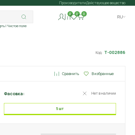
Производители
Действующее вещество
0
0
0
RU
рть
| Чистое поле
Т-002886
Код:
Сравнить
В избранные
Фасовка:
Нет в наличии
5 шт