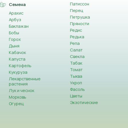
Патиссон
Семена
Перец
Арахис
Петрушка
Арбуз
Пряности
Баклажан
Редис
Бобы
Редька
Горох
Репа
Дыня
Салат
Кабачок
Свекла
Капуста
Табак
Картофель
Томат
Кукуруза
Тыква
Лекарственные
Укроп
растения
Фасоль
Лук и чеснок
Цветы
Морковь
Экзотические
Огурец