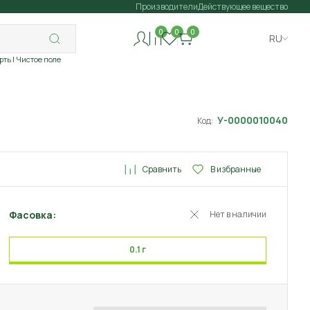
Производители
Действующее вещество
0
0
0
RU
рть
| Чистое поле
У-0000010040
Код:
Сравнить
В избранные
Фасовка:
Нет в наличии
0.1 г