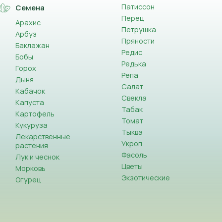
Патиссон
Семена
Перец
Арахис
Петрушка
Арбуз
Пряности
Баклажан
Редис
Бобы
Редька
Горох
Репа
Дыня
Салат
Кабачок
Свекла
Капуста
Табак
Картофель
Томат
Кукуруза
Тыква
Лекарственные
Укроп
растения
Фасоль
Лук и чеснок
Цветы
Морковь
Экзотические
Огурец