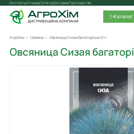
Контакты
Отзывы
Оплата
Доставка
Партнерство
Каталог
АгроХим
Семена
Овсяница Сизая багаторічна 0,1 г
Овсяница Сизая багаторіч