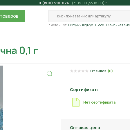
0 (800) 210-076
(с 09:00 до 18:00)
товаров
Часто ищут:
Липучки від мух
| Брос
| Крысиная сме
на 0,1 г
Отзывов
(0)
Сертификат:
Нет сертификата
Оптовая цена: