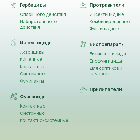
Гербициды
Протравители
Сплошного действия
Инсектицидные
Избирательного
Комбинированные
действия
Фунгицидные
Инсектициды
Биопрепараты
Акарициды
Биоинсектициды
Кишечные
Биофунгициды
Контактные
Для септиков и
Системные
компоста
Фумиганты
Прилипатели
Фунгициды
Контактные
Системные
Контактно-системные