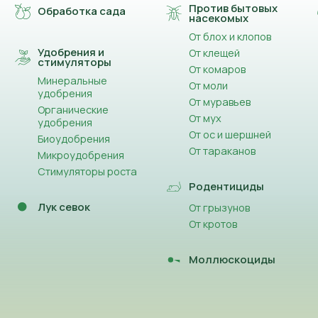
Против бытовых
Обработка сада
насекомых
От блох и клопов
Удобрения и
От клещей
стимуляторы
От комаров
Минеральные
От моли
удобрения
От муравьев
Органические
От мух
удобрения
От ос и шершней
Биоудобрения
От тараканов
Микроудобрения
Стимуляторы роста
Родентициды
Лук севок
От грызунов
От кротов
Моллюскоциды