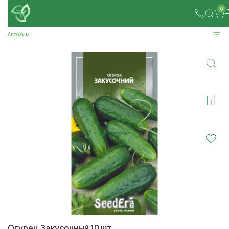
0
АгроХим
Огурец Закусочный 10 шт