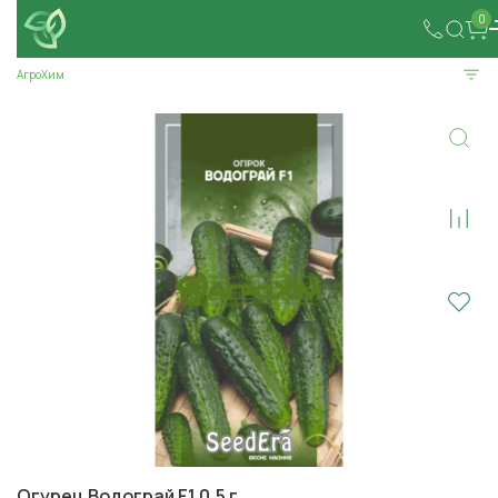
0
АгроХим
Огурец Водограй F1 0,5 г