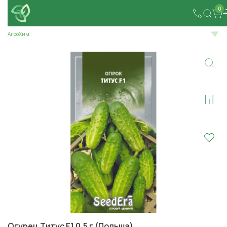
0
АгроХим
Огурец Титус F1 0,5 г (Польша)