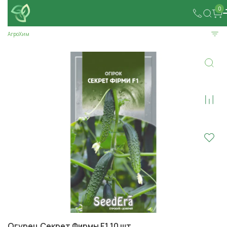
0
АгроХим
Огурец Секрет Фирмы F1 10 шт