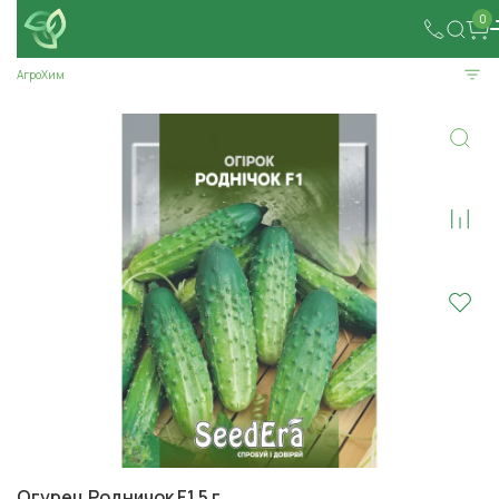
0
АгроХим
Огурец Родничок F1 5 г