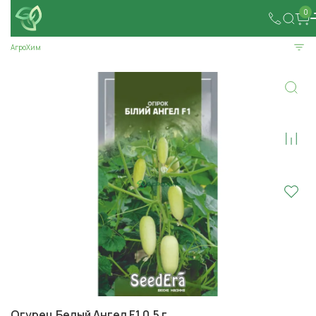
0
АгроХим
Огурец Белый Ангел F1 0,5 г