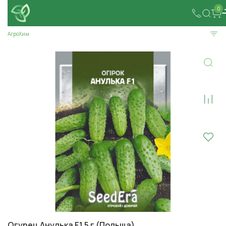
0
АгроХим
Огурец Анулька F1 5 г (Польща)