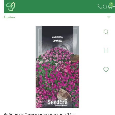
0
АгроХим
Аубриета Смесь многолетняя 0,1 г