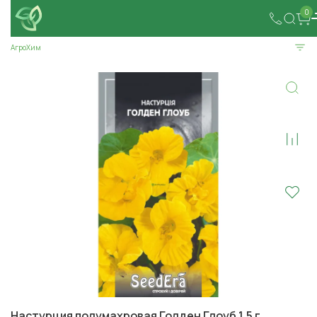
0
АгроХим
Настурция полумахровая Голден Глоуб 1,5 г